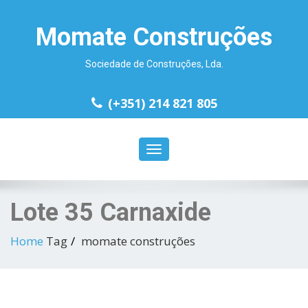
Momate Construções
Sociedade de Construções, Lda.
(+351) 214 821 805
Toggle
navigation
Lote 35 Carnaxide
Home
Tag
momate construções