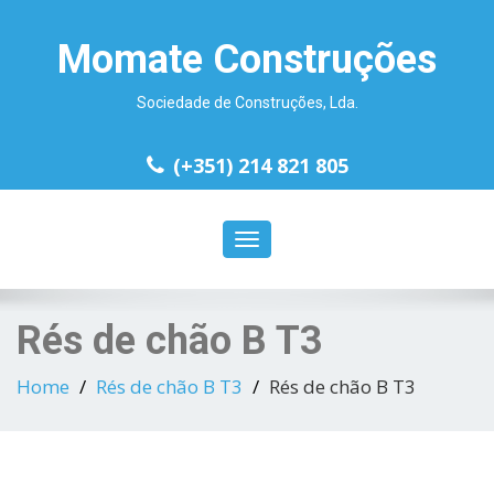
Momate Construções
Sociedade de Construções, Lda.
(+351) 214 821 805
Toggle
navigation
Rés de chão B T3
Home
Rés de chão B T3
Rés de chão B T3