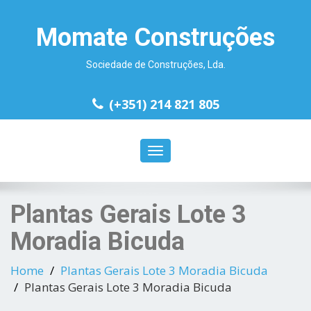
Momate Construções
Sociedade de Construções, Lda.
(+351) 214 821 805
Toggle
navigation
Plantas Gerais Lote 3
Moradia Bicuda
Home
Plantas Gerais Lote 3 Moradia Bicuda
Plantas Gerais Lote 3 Moradia Bicuda