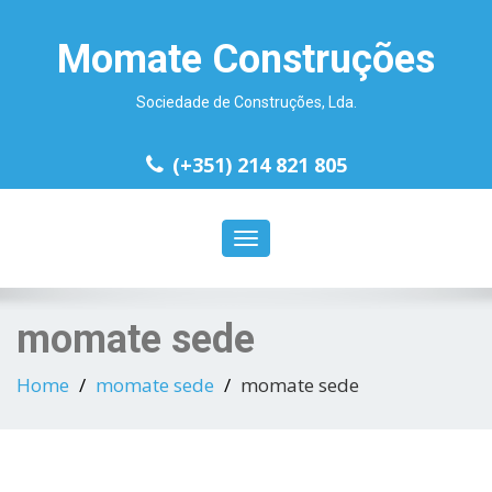
Momate Construções
Sociedade de Construções, Lda.
(+351) 214 821 805
Toggle
navigation
momate sede
Home
momate sede
momate sede