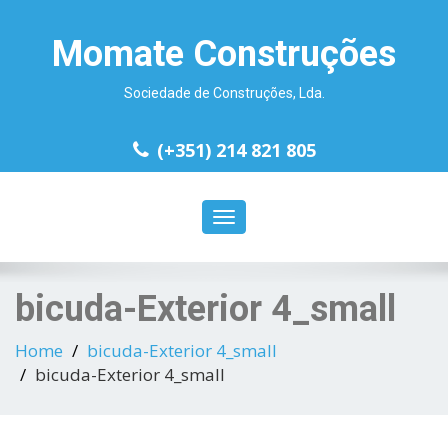
Momate Construções
Sociedade de Construções, Lda.
(+351) 214 821 805
Toggle
navigation
bicuda-Exterior 4_small
Home
bicuda-Exterior 4_small
bicuda-Exterior 4_small