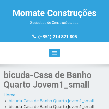
Momate Construções
Sociedade de Construções, Lda.
(+351) 214 821 805
Toggle
navigation
bicuda-Casa de Banho
Quarto Jovem1_small
Home
bicuda-Casa de Banho Quarto Jovem1_small
bicuda-Casa de Banho Quarto Jovem1_small