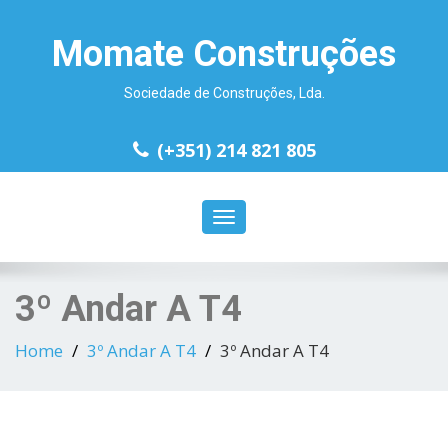
Momate Construções
Sociedade de Construções, Lda.
(+351) 214 821 805
Toggle
navigation
3º Andar A T4
Home
3º Andar A T4
3º Andar A T4