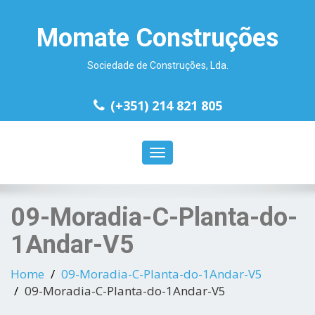
Momate Construções
Sociedade de Construções, Lda.
(+351) 214 821 805
Toggle
navigation
09-Moradia-C-Planta-do-
1Andar-V5
Home
09-Moradia-C-Planta-do-1Andar-V5
09-Moradia-C-Planta-do-1Andar-V5