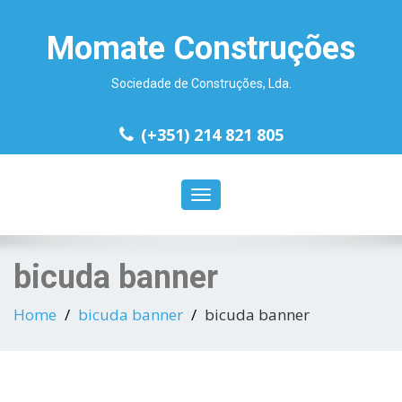
Momate Construções
Sociedade de Construções, Lda.
(+351) 214 821 805
Toggle
navigation
bicuda banner
Home
bicuda banner
bicuda banner