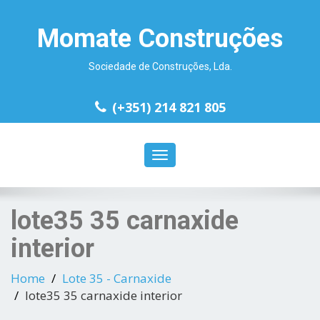
Momate Construções
Sociedade de Construções, Lda.
(+351) 214 821 805
Toggle
navigation
lote35 35 carnaxide
interior
Home
Lote 35 - Carnaxide
lote35 35 carnaxide interior