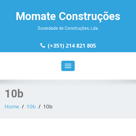
Momate Construções
Sociedade de Construções, Lda.
(+351) 214 821 805
Toggle
navigation
10b
Home
10b
10b